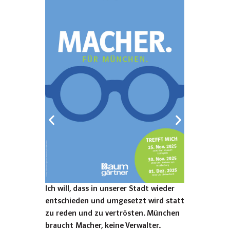
ner,
Ich will, dass in unserer Stadt wieder
Ich wil
n und
entschieden und umgesetzt wird statt
Dafür s
zu reden und zu vertrösten. München
gesund
braucht Macher, keine Verwalter.
Politi